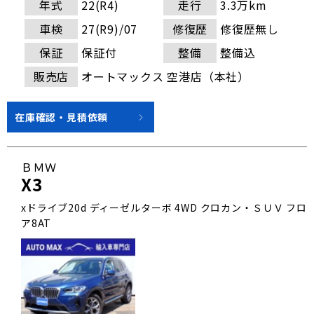
年式
22(R4)
走行
3.3万km
車検
27(R9)/07
修復歴
修復歴無し
保証
保証付
整備
整備込
販売店
オートマックス 空港店（本社）
在庫確認・見積依頼
ＢＭＷ
X3
xドライブ20d ディーゼルターボ 4WD クロカン・ＳＵＶ フロ
ア8AT