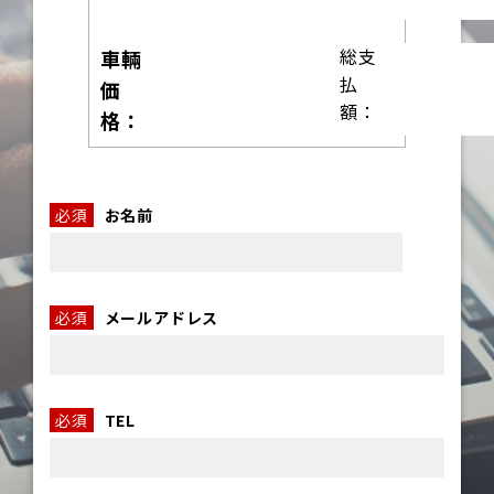
総支
車輛
払
価
額：
格：
必須
お名前
必須
メールアドレス
必須
TEL